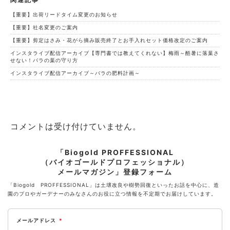
【重要】出荷リードタイム変更のお知らせ
【重要】社名変更のご案内
【重要】剪定はさみ・花がら摘み販売終了とお手入れセット価格改定のご案内
インスタライブ配信アーカイブ【専門書では教えてくれない】梅雨～酷暑に落葉さ
せない！バラの葉の守り方
インスタライブ配信アーカイブ～バラの肥料計画～
コメントは受け付けていません。
「Biogold PROFFESSIONAL
（バイオゴールドプロフェッショナル）
メールマガジン」登録フォーム
「Biogold PROFFESSIONAL」は土壌改良や樹勢回復といったお話を中心に、造
園のプロやガーデナーのみなさんのお役に立つ情報を不定期でお届けしています。
メールアドレス
*