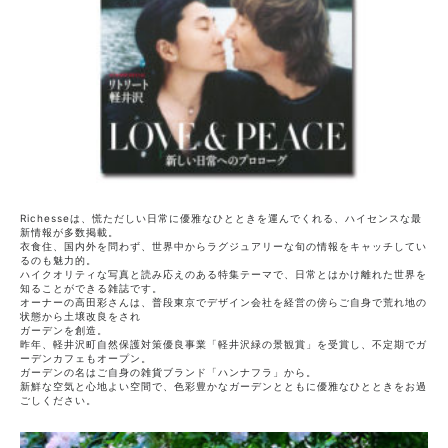
Richesseは、慌ただしい日常に優雅なひとときを運んでくれる、ハイセンスな最
新情報が多数掲載。
衣食住、国内外を問わず、世界中からラグジュアリーな旬の情報をキャッチしてい
るのも魅力的。
ハイクオリティな写真と読み応えのある特集テーマで、日常とはかけ離れた世界を
知ることができる雑誌です。
オーナーの高田彩さんは、普段東京でデザイン会社を経営の傍らご自身で荒れ地の
状態から土壌改良をされ
ガーデンを創造。
昨年、軽井沢町自然保護対策優良事業「軽井沢緑の景観賞」を受賞し、不定期でガ
ーデンカフェもオープン。
ガーデンの名はご自身の雑貨ブランド「ハンナフラ」から。
新鮮な空気と心地よい空間で、色彩豊かなガーデンとともに優雅なひとときをお過
ごしください。