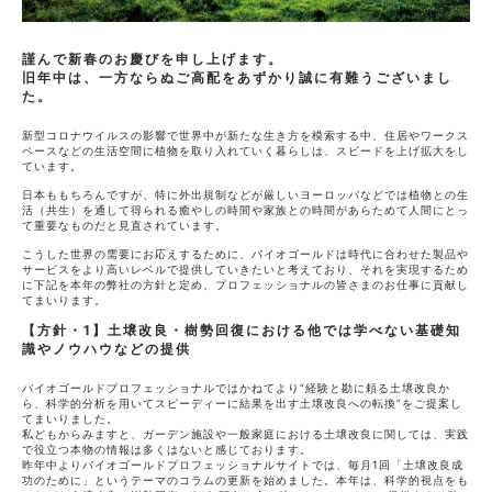
謹んで新春のお慶びを申し上げます。
旧年中は、一方ならぬご高配をあずかり誠に有難うございまし
た。
新型コロナウイルスの影響で世界中が新たな生き方を模索する中、住居やワークス
ペースなどの生活空間に植物を取り入れていく暮らしは、スピードを上げ拡大をし
ています。
日本ももちろんですが、特に外出規制などが厳しいヨーロッパなどでは植物との生
活（共生）を通して得られる癒やしの時間や家族との時間があらためて人間にとっ
て重要なものだと見直されています。
こうした世界の需要にお応えするために、バイオゴールドは時代に合わせた製品や
サービスをより高いレベルで提供していきたいと考えており、それを実現するため
に下記を本年の弊社の方針と定め、プロフェッショナルの皆さまのお仕事に貢献し
てまいります。
【方針・1】土壌改良・樹勢回復における他では学べない基礎知
識やノウハウなどの提供
バイオゴールドプロフェッショナルではかねてより”経験と勘に頼る土壌改良か
ら、科学的分析を用いてスピーディーに結果を出す土壌改良への転換”をご提案し
てまいりました。
私どもからみますと、ガーデン施設や一般家庭における土壌改良に関しては、実践
で役立つ本物の情報は多くはないと感じております。
昨年中よりバイオゴールドプロフェッショナルサイトでは、毎月1回「土壌改良成
功のために」というテーマのコラムの更新を始めました。本年は、科学的視点をも