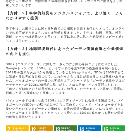
ちながら土壌改良・樹勢回復に34年間向き合い培ったノウハウのご提供をより強
化してまいります。
【方針・2】科学的知見をデジタルメディアで、より速く、より
わかりやすく提供
昨年中は、お困りごとに関する対面でのご相談を自粛する代わりとして、オンライ
ンでの対応ができるようスタジオ設備を整えました。本年は、動画、画像、模型、
図解、データ分析結果などを用いて、対面以上の踏み込んだ解説等をスピード感も
ってご提供いたします。
【方針・3】地球環境時代にあったガーデン価値創造と企業価値
の向上を提供
SDGs（エスディジーズ）に関して、多くの方が関心を持つようになりました。
Googleトレンドで「SDGs」というワードの過去5年間の検索推移を調べると、
2018年を過ぎたあたりから急増していることがわかります。SDGsは2030年まで
に達成する世界的な目標なので、これからさらに注目が集まることは間違いありま
せん。バイオゴールドの一般のお客様向けアンケートでも「ガーデン施設やプロガ
ーデナーたちがSDGsに積極的に取り組むことは大切か」という質問に対して、
「はい」が80%という結果が出ています。時代は、ただただ美しい庭から”環境に
配慮した庭”へ間違いなく変化しています。
バイオゴールドは様々な面でSDGs（エスディジーズ）に合致する製品です。バイ
オゴールドのSDGsへの取り組みをさらに広めていくことで、バイオゴールドをお
使いいただいているガーデンの価値も、企業の価値を高めることにつながります。
バイオゴールドを採用してくださっている皆さまにSDGsの観点からも新たな価値
の創造を提供いたします。