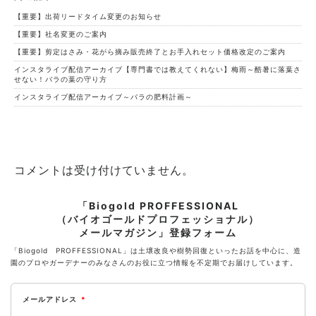
【重要】出荷リードタイム変更のお知らせ
【重要】社名変更のご案内
【重要】剪定はさみ・花がら摘み販売終了とお手入れセット価格改定のご案内
インスタライブ配信アーカイブ【専門書では教えてくれない】梅雨～酷暑に落葉さ
せない！バラの葉の守り方
インスタライブ配信アーカイブ～バラの肥料計画～
コメントは受け付けていません。
「Biogold PROFFESSIONAL
（バイオゴールドプロフェッショナル）
メールマガジン」登録フォーム
「Biogold PROFFESSIONAL」は土壌改良や樹勢回復といったお話を中心に、造
園のプロやガーデナーのみなさんのお役に立つ情報を不定期でお届けしています。
メールアドレス
*