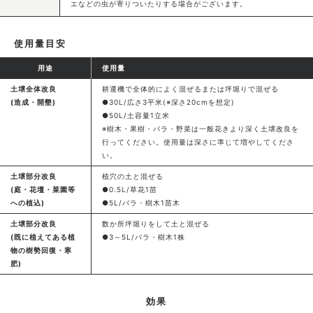
エなどの虫が寄りついたりする場合がございます。
使用量目安
用途
使用量
土壌全体改良
耕運機で全体的によく混ぜるまたは坪堀りで混ぜる
(造成・開墾)
●30L/広さ3平米(※深さ20cmを想定)
●50L/土容量1立米
※樹木・果樹・バラ・野菜は一般花きより深く土壌改良を
行ってください。使用量は深さに準じて増やしてくださ
い。
土壌部分改良
植穴の土と混ぜる
(庭・花壇・菜園等
●0.5L/草花1苗
への植込)
●5L/バラ・樹木1苗木
土壌部分改良
数か所坪堀りをして土と混ぜる
(既に植えてある植
●3～5L/バラ・樹木1株
物の樹勢回復・寒
肥)
効果