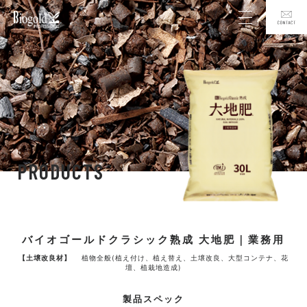
PRODUCTS
バイオゴールドクラシック熟成 大地肥｜業務用
【土壌改良材】
植物全般(植え付け、植え替え、土壌改良、大型コンテナ、花
壇、植栽地造成)
製品スペック