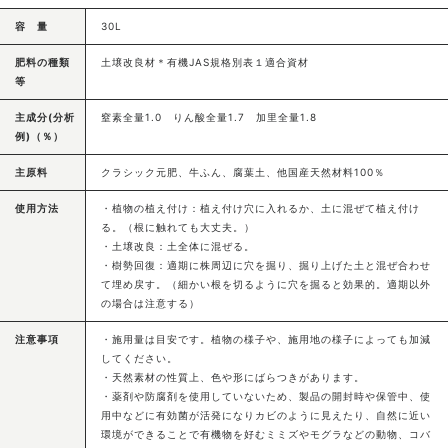
容 量
30L
肥料の種類
土壌改良材＊有機JAS規格別表１適合資材
等
主成分(分析
窒素全量1.0 りん酸全量1.7 加里全量1.8
例)（％）
主原料
クラシック元肥、牛ふん、腐葉土、他国産天然材料100％
使用方法
・植物の植え付け：植え付け穴に入れるか、土に混ぜて植え付け
る。（根に触れても大丈夫。）
・土壌改良：土全体に混ぜる。
・樹勢回復：適期に株周辺に穴を掘り、掘り上げた土と混ぜ合わせ
て埋め戻す。（細かい根を切るように穴を掘ると効果的。適期以外
の場合は注意する）
注意事項
・施用量は目安です。植物の様子や、施用地の様子によっても加減
してください。
・天然素材の性質上、色や形にばらつきがあります。
・薬剤や防腐剤を使用していないため、製品の開封時や保管中、使
用中などに有効菌が活発になりカビのように見えたり、自然に近い
環境ができることで有機物を好むミミズやモグラなどの動物、コバ