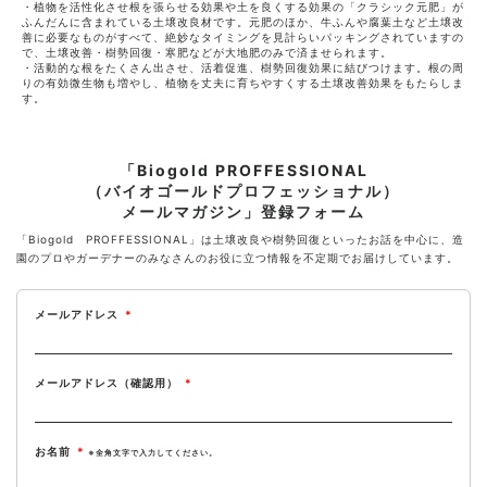
・植物を活性化させ根を張らせる効果や土を良くする効果の「クラシック元肥」が
ふんだんに含まれている土壌改良材です。元肥のほか、牛ふんや腐葉土など土壌改
善に必要なものがすべて、絶妙なタイミングを見計らいパッキングされていますの
で、土壌改善・樹勢回復・寒肥などが大地肥のみで済ませられます。
・活動的な根をたくさん出させ、活着促進、樹勢回復効果に結びつけます。根の周
りの有効微生物も増やし、植物を丈夫に育ちやすくする土壌改善効果をもたらしま
す。
「Biogold PROFFESSIONAL
（バイオゴールドプロフェッショナル）
メールマガジン」登録フォーム
「Biogold PROFFESSIONAL」は土壌改良や樹勢回復といったお話を中心に、造
園のプロやガーデナーのみなさんのお役に立つ情報を不定期でお届けしています。
メールアドレス
*
メールアドレス（確認用）
*
お名前
*
※全角文字で入力してください。