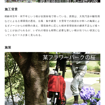
施工背景
樹齢何百年・何千年という桜が全国各地で弱っている。原因は、大気汚染や酸性雨
などによる土壌環境の悪化、台風・集中豪雨・大雪等での枝折れや幹への亀裂によ
るダメージからの樹勢の衰え、環境条件に応じた樹木管理技術の継承不足など様々
なことがあげられるが、いずれの場合も樹勢に必要な新しい根が出づらい状況にな
っているケースが多く見られる。
施策