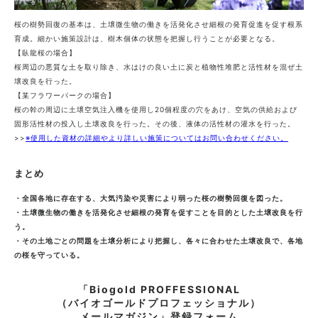
桜の樹勢回復の基本は、土壌微生物の働きを活発化させ細根の発育促進を促す根系
育成。細かい施策設計は、樹木個体の状態を把握し行うことが必要となる。
【臥龍桜の場合】
桜周辺の悪質な土を取り除き、水はけの良い土に炭と植物性堆肥と活性材を混ぜ土
壌改良を行った。
【某フラワーパークの場合】
桜の幹の周辺に土壌空気注入機を使用し20個程度の穴をあけ、空気の供給および
固形活性材の投入し土壌改良を行った。その後、液体の活性材の灌水を行った。
>>
※使用した資材の詳細やより詳しい施策についてはお問い合わせください。
まとめ
・全国各地に存在する、大気汚染や災害により弱った桜の樹勢回復を図った。
・土壌微生物の働きを活発化させ細根の発育を促すことを目的とした土壌改良を行
う。
・その土地ごとの問題を土壌分析により把握し、各々に合わせた土壌改良で、各地
の桜を守っている。
「Biogold PROFFESSIONAL
（バイオゴールドプロフェッショナル）
メールマガジン」登録フォーム