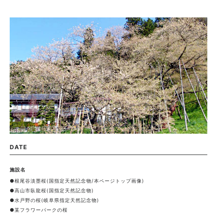
DATE
施設名
●根尾谷淡墨桜(国指定天然記念物/本ページトップ画像)
●高山市臥龍桜(国指定天然記念物)
●水戸野の桜(岐阜県指定天然記念物)
●某フラワーパークの桜