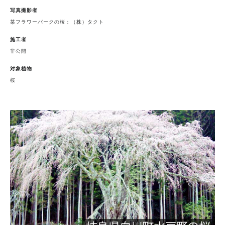
写真撮影者
某フラワーパークの桜：（株）タクト
施工者
非公開
対象植物
桜