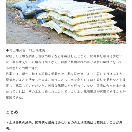
◆1)土壌分析 2)土壌改良
採取した土壌を調査し現状の様子などを確認したところ、肥料的な成分は少ない
が、草が生えていた場所は固くなく、自然に植物の根の張りやすい環境になってい
る状態だと判断できた。
提案では、新たに植える植物を活着させ、花を咲かせ、より生育して行けるよう、
現状土のよさを活かしたまま、徐々にさらに土を良くしてゆく資材や肥料などを提
案し、施工していただいた。無茶な施肥などを行っていない、環境に合った土が保
たれていれば、その土地に適した土として、よりよい栽培環境が実現できることが
確認できた。
まとめ
・土壌分析の結果、肥料的な成分は少ないものの土壌環境は比較的よいことが判
明。