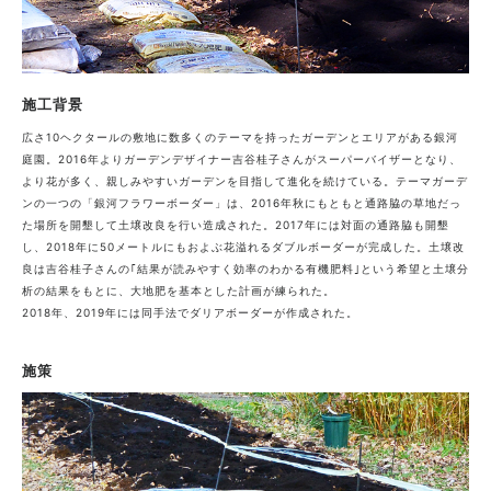
施工背景
広さ10ヘクタールの敷地に数多くのテーマを持ったガーデンとエリアがある銀河
庭園。2016年よりガーデンデザイナー吉谷桂子さんがスーパーバイザーとなり、
より花が多く、親しみやすいガーデンを目指して進化を続けている。テーマガーデ
ンの一つの「銀河フラワーボーダー」は、2016年秋にもともと通路脇の草地だっ
た場所を開墾して土壌改良を行い造成された。2017年には対面の通路脇も開墾
し、2018年に50メートルにもおよぶ花溢れるダブルボーダーが完成した。土壌改
良は吉谷桂子さんの｢結果が読みやすく効率のわかる有機肥料｣という希望と土壌分
析の結果をもとに、大地肥を基本とした計画が練られた。
2018年、2019年には同手法でダリアボーダーが作成された。
施策