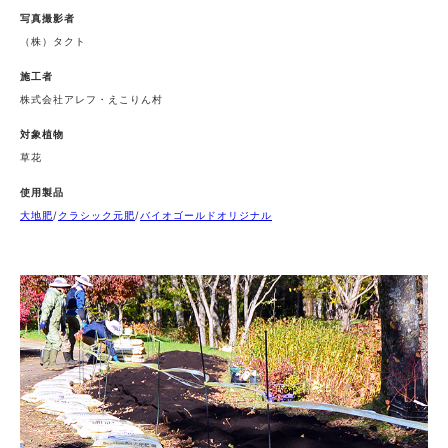
写真撮影者
（株）タクト
施工者
株式会社アレフ・えこりん村
対象植物
草花
使用製品
大地肥
/
クラシック元肥
/
バイオゴールドオリジナル