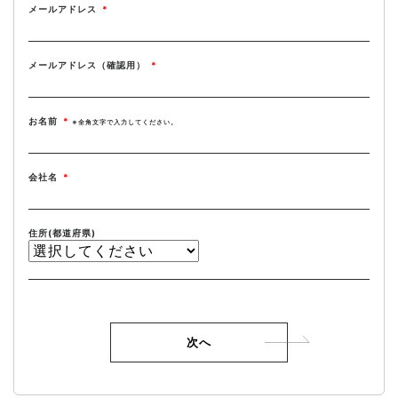
メールアドレス
*
メールアドレス（確認用）
*
大地肥の混和準備
大地肥の混和準備
大地肥を使用すると、表土に大地肥
植栽地でなかったところをよりよい
を撒いて耕運機で混和するだけの簡
土に育てるため、通常量より多めの
お名前
*
※全角文字で入力してください。
単な作業で終わる。
大地肥と元肥を施用。
会社名
*
住所(都道府県)
大地肥と元肥
耕運機でたがやす
たっぷりと大地肥（堆肥）と元肥を
大地肥を撒いたら、耕運機で耕しな
土壌に混ぜ込んで、すぐに植え付け
がら混ぜるだけ。
可能な豊かな土へ。