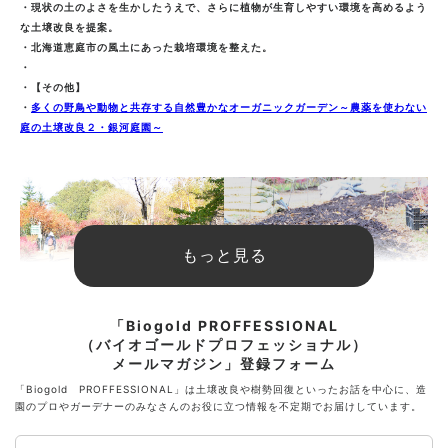
・現状の土のよさを生かしたうえで、さらに植物が生育しやすい環境を高めるよう
な土壌改良を提案。
・北海道恵庭市の風土にあった栽培環境を整えた。
・
・【その他】
・
多くの野鳥や動物と共存する自然豊かなオーガニックガーデン～農薬を使わない
庭の土壌改良２・銀河庭園～
もっと見る
「Biogold PROFFESSIONAL
ボーダー造成の通路
大地肥の混和準備
（バイオゴールドプロフェッショナル）
通路横、植栽はないが草が生えてい
堆肥とともに大地肥を撒いて花壇造
メールマガジン」登録フォーム
たところを開墾し、ボーダーへ造成
成の準備。
「Biogold PROFFESSIONAL」は土壌改良や樹勢回復といったお話を中心に、造
園のプロやガーデナーのみなさんのお役に立つ情報を不定期でお届けしています。