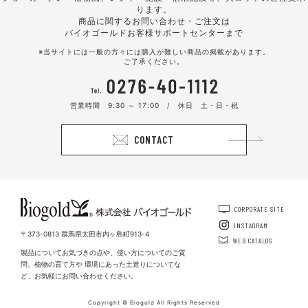
ります。
商品に関するお問い合わせ・ご注文は
バイオゴールドお客様サポートセンターまで
※当サイトには一般の方々には購入が難しい商品の掲載があります。
ご了承ください。
ダリアボーダー
ダリアボーダー
銀河ボーダーと同じ手法によるダリ
銀河ボーダーと同じ手法によるダリ
アボーダー。驚くほどのダリアが開
アボーダー。驚くほどのダリアが開
花した。
花した。
営業時間 9:30 ～ 17:00 / 休日 土・日・祝
CONTACT
CORPORATE SITE
ダリアボーダー
ダリアボーダー
INSTAGRAM
〒373-0813 群馬県太田市内ヶ島町913-4
大地肥により土が育ち、肥料を吸収
さまざまな品種のダリア、宿根草、
WEB CATALOG
し、開花数の多さに加え、花は大き
草花が絵のように開花した。
製品についてお気づきの点や、使い方についてのご質
く長持ち。
問、植物の育て方や 環境にあった土造りについてな
ど、お気軽にお問い合わせください。
Copyright © Biogold All Rights Reserved