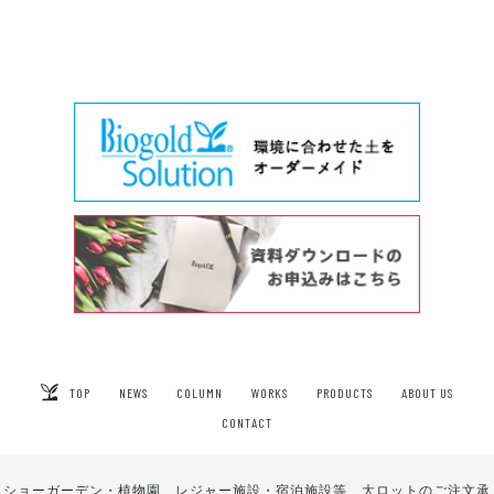
造成したらすぐに植え付け
大地肥は北海道でもすぐに効果を発
耕運機をかけて準備したら、すぐに
揮、ボーダーは見応え十分に生育で
植え付け可能。たっぷりの植物を植
きた。
え付ける準備が短時間で終わる。
デルフィニウムの返り咲き
大地肥は北海道でもすぐに効果を発
春に咲くデルフィニウムが土壌改良
揮、ボーダーは見応え十分に生育で
の結果、株が充実し秋にも返り咲
TOP
NEWS
COLUMN
WORKS
PRODUCTS
ABOUT US
きた。
き、驚きの生育を見せた。
CONTACT
ショーガーデン・植物園、レジャー施設・宿泊施設等、大ロットのご注文承