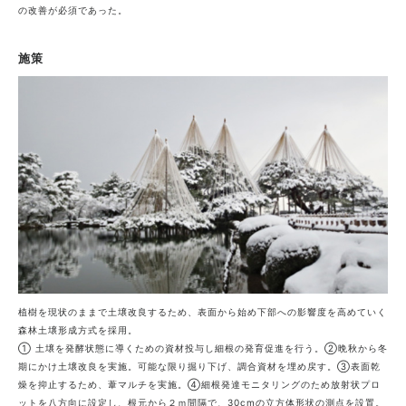
の改善が必須であった。
施策
植樹を現状のままで土壌改良するため、表面から始め下部への影響度を高めていく
森林土壌形成方式を採用。
① 土壌を発酵状態に導くための資材投与し細根の発育促進を行う。②晩秋から冬
期にかけ土壌改良を実施。可能な限り掘り下げ、調合資材を埋め戻す。③表面乾
燥を抑止するため、葦マルチを実施。④細根発達モニタリングのため放射状プロ
ットを八方向に設定し、根元から２ｍ間隔で、30cmの立方体形状の測点を設置。