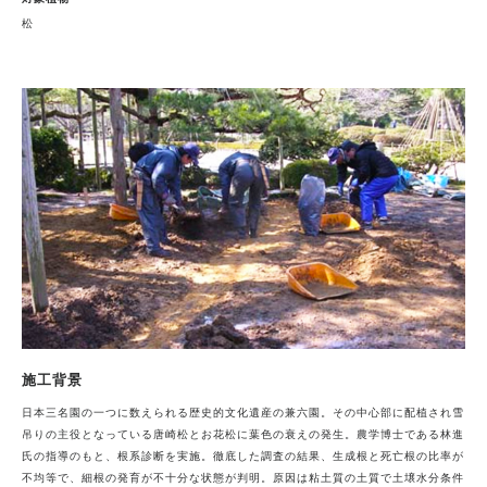
松
施工背景
日本三名園の一つに数えられる歴史的文化遺産の兼六園。その中心部に配植され雪
吊りの主役となっている唐崎松とお花松に葉色の衰えの発生。農学博士である林進
氏の指導のもと、根系診断を実施。徹底した調査の結果、生成根と死亡根の比率が
不均等で、細根の発育が不十分な状態が判明。原因は粘土質の土質で土壌水分条件