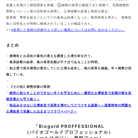
初夏と冬期の二期型調査を実施。⑤細根の発育が確認できた段階で、完熟植物性
肥料とペレット状の活性材を併用し、土壌発酵の促進と持続を図る。
処置後、季節を経るごとにマツの葉色は緑濃くなった。根茎密度も増大し、発根促
進と活性化とが同時に確保されていることが確認できた。
>>
※使用した資材の詳細やより詳しい施策についてはお問い合わせください。
まとめ
・唐崎松とお花松の葉色の衰えを調査し土壌分析を行う。
・根系診断の結果、根の発育状態が不十分であることが判明。
・粘土質で排水環境が悪化していた土壌を改良し、根の発育を確認。年々樹勢が回
復している。
・
・【その他】樹勢回復の実例
・
絶対に枯らすことのできない木々を守るために～適切な土壌改良で全国の桜を自
然災害から守り抜く～
・
枯込みさせない土壌改良で花実を増やしワクワクする温室へ～温室特有の問題を
土壌改良で克服したはままつフラワーパーク～
「Biogold PROFFESSIONAL
（バイオゴールドプロフェッショナル）
メールマガジン」登録フォーム