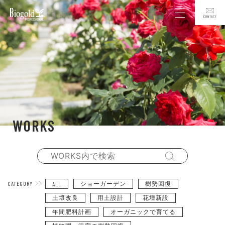
WORKS
CATEGORY
ショーガーデン
樹勢回復
ALL
土壌改良
用土設計
花壇新設
年間肥料計画
オーガニックで育てる