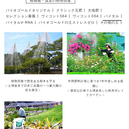
植物園・温室の樹勢回復
バイオゴールドオリジナル
クラシック元肥
大地肥
セレクション薔薇
ヴィコント564
ヴィコント064
バイタル
バイタルV-RNA
バイオゴールドの土ストレスゼロ
その他の土
樹勢回復で歴史ある樹木を守る
年間肥料計画に基づき1年中楽しめる庭
～土壌改良で日本三名園の一つ兼六園の
園に
松を復活～
～適切な計画で土壌改良した軽井沢レイ
クガーデン～